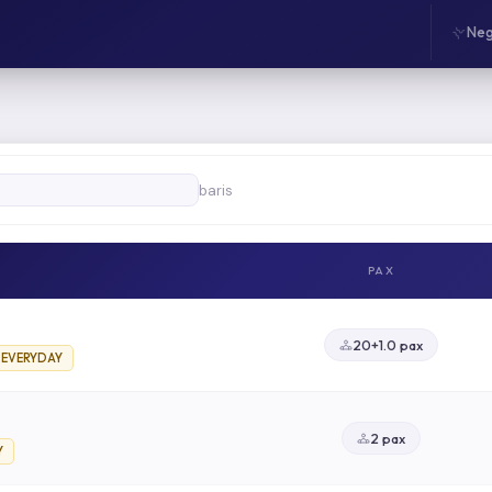
Neg
baris
PAX
20+1.0 pax
. EVERYDAY
2 pax
Y