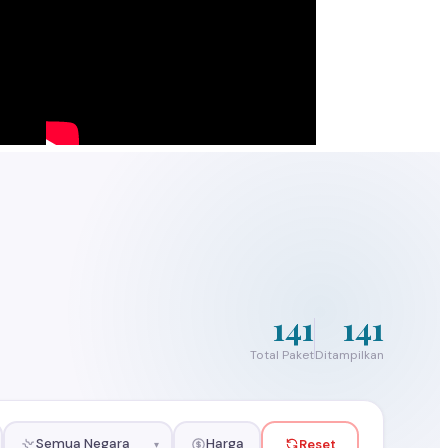
141
141
Total Paket
Ditampilkan
Semua Negara
Harga
Reset
▾