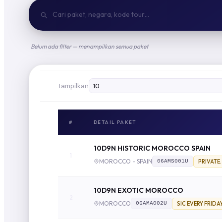
Belum ada filter — menampilkan semua paket
Tampilkan
#
DETAIL PAKET
10D9N HISTORIC MOROCCO SPAIN
1
MOROCCO - SPAIN
PRIVATE
06AMS001U
10D9N EXOTIC MOROCCO
2
MOROCCO
SIC EVERY FRIDA
06AMA002U