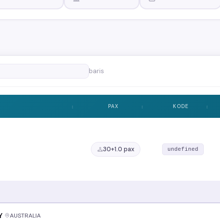
baris
PAX
KODE
30+1.0 pax
undefined
Y
AUSTRALIA