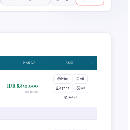
HARGA
AKSI
Print
All
IDR 8.850.000
Agent
WA
per paket
Detail