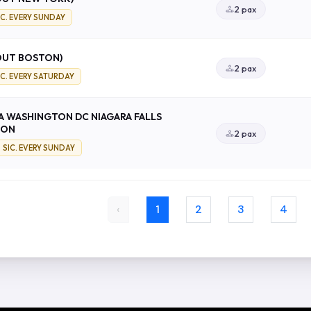
2 pax
IC. EVERY SUNDAY
(OUT BOSTON)
2 pax
IC. EVERY SATURDAY
A WASHINGTON DC NIAGARA FALLS
TON
2 pax
SIC. EVERY SUNDAY
‹
1
2
3
4