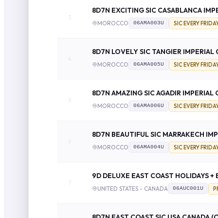
8D7N EXCITING SIC CASABLANCA IMPE
3
MOROCCO
SIC EVERY FRIDA
06AMA003U
8D7N LOVELY SIC TANGIER IMPERIAL 
4
MOROCCO
SIC EVERY FRIDA
06AMA005U
8D7N AMAZING SIC AGADIR IMPERIAL 
5
MOROCCO
SIC EVERY FRIDA
06AMA006U
8D7N BEAUTIFUL SIC MARRAKECH IMPE
6
MOROCCO
SIC EVERY FRIDA
06AMA004U
9D DELUXE EAST COAST HOLIDAYS +
7
UNITED STATES - CANADA
P
06AUC001U
8D7N EAST COAST SIC USA CANADA 