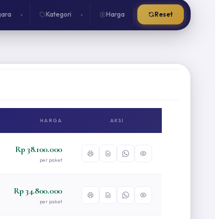
ara
Kategori
Harga
Reset
▾
▾
HARGA
AKSI
Rp 38.100.000
per paket
Rp 34.800.000
per paket