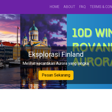
HOME
ABOUT
FAQ
TERMS & CON
Musim Sakura Telah Tiba
Rasakan keindahan hanami di bawah pohon sakura mekar.
Lihat Promo