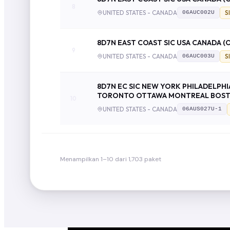
8
UNITED STATES - CANADA
S
06AUC002U
8D7N EAST COAST SIC USA CANADA 
9
UNITED STATES - CANADA
S
06AUC003U
8D7N EC SIC NEW YORK PHILADELPHI
TORONTO OTTAWA MONTREAL BOS
10
UNITED STATES - CANADA
06AUS027U-1
Menampilkan 1–10 dari 1,703 paket