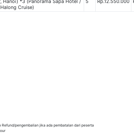
r, Hanoi)
*3 (Panorama Sapa Hotel /
5
Rp.12.550.000
, Halong Cruise)
 Refund/pengembalian jika ada pembatalan dari peserta
our