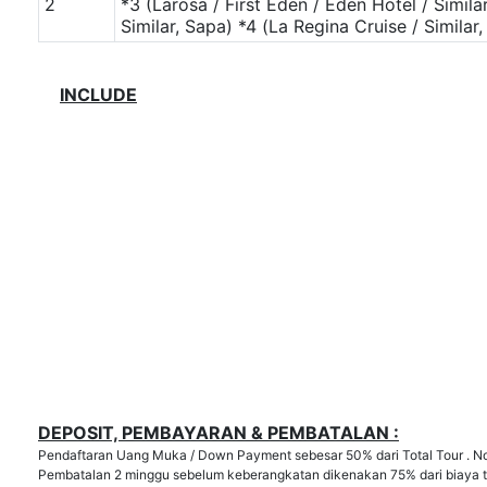
2
*3 (Larosa / First Eden / Eden Hotel / Simila
Similar, Sapa)
*4 (La Regina Cruise / Similar
INCLUDE
DEPOSIT, PEMBAYARAN & PEMBATALAN :
Pendaftaran Uang Muka / Down Payment sebesar 50% dari Total Tour . No
Pembatalan 2 minggu sebelum keberangkatan dikenakan 75% dari biaya t